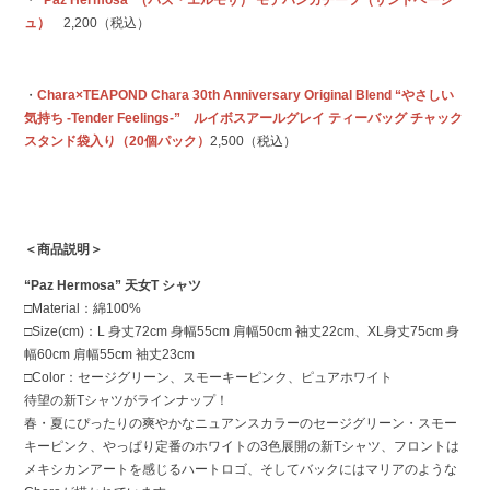
・
“Paz Hermosa”（パズ・エルモサ） モテハンカチーフ（サンドベージ
ュ）
2,200（税込）
・
Chara×TEAPOND Chara 30th Anniversary Original Blend “やさしい
気持ち -Tender Feelings-” ルイボスアールグレイ ティーバッグ チャック
スタンド袋入り（20個パック）
2,500（税込）
＜商品説明＞
“Paz Hermosa” 天女T シャツ
□Material：綿100%
□Size(cm)：L 身丈72cm 身幅55cm 肩幅50cm 袖丈22cm、XL身丈75cm 身
幅60cm 肩幅55cm 袖丈23cm
□Color：セージグリーン、スモーキーピンク、ピュアホワイト
待望の新Tシャツがラインナップ！
春・夏にぴったりの爽やかなニュアンスカラーのセージグリーン・スモー
キーピンク、やっぱり定番のホワイトの3色展開の新Tシャツ、フロントは
メキシカンアートを感じるハートロゴ、そしてバックにはマリアのような