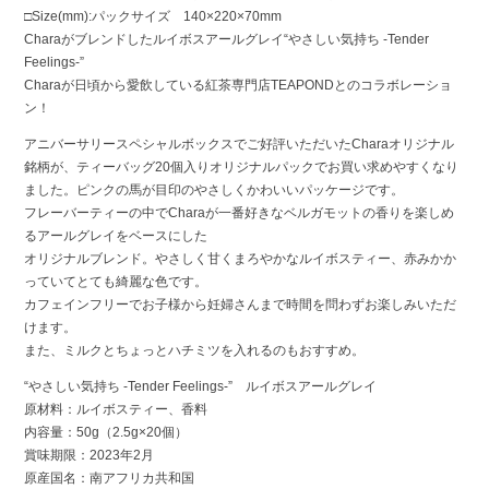
□Size(mm):パックサイズ 140×220×70mm
Charaがブレンドしたルイボスアールグレイ“やさしい気持ち -Tender
Feelings-”
Charaが日頃から愛飲している紅茶専門店TEAPONDとのコラボレーショ
ン！
アニバーサリースペシャルボックスでご好評いただいたCharaオリジナル
銘柄が、ティーバッグ20個入りオリジナルパックでお買い求めやすくなり
ました。ピンクの馬が目印のやさしくかわいいパッケージです。
フレーバーティーの中でCharaが一番好きなベルガモットの香りを楽しめ
るアールグレイをベースにした
オリジナルブレンド。やさしく甘くまろやかなルイボスティー、赤みかか
っていてとても綺麗な色です。
カフェインフリーでお子様から妊婦さんまで時間を問わずお楽しみいただ
けます。
また、ミルクとちょっとハチミツを入れるのもおすすめ。
“やさしい気持ち -Tender Feelings-” ルイボスアールグレイ
原材料：ルイボスティー、香料
内容量：50g（2.5g×20個）
賞味期限：2023年2月
原産国名：南アフリカ共和国