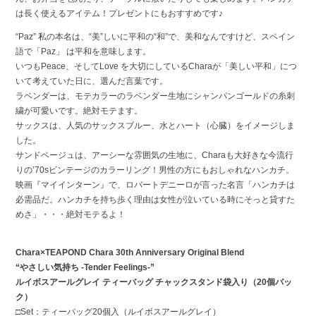
は長く使えるアイテム！プレゼントにもおすすめです♪
“Paz” 私の本名は、“美”しいに平和の“和”で、美和なんですけど、スペイン
語で「Paz」 は平和を意味します。
いつもPeace、そしてLove を大切にしているCharaが「美しい平和」につ
いて考えていた日に、選んだ言葉です。
ラベンダーは、モテカラーのラベンダー生地にシャンパンゴールドの糸刺
繍が可愛いです。絶対モテます。
サックスは、人気のサックスブルー、水とハート（心臓）をイメージしま
した。
サンドベージュは、アーシーな雰囲気の生地に、Charaも大好きな今流行
りの’70sビンテージのカラーリング！男性の方にもおしゃれなハンカチ。
映画『マイインターン』で、ロバートデニーロが言った名言「ハンカチは
必需品だ。ハンカチを持ち歩く理由は女性が泣いている時にそっと貸すた
めさ」・・・絶対モテるよ！
Chara×TEAPOND Chara 30th Anniversary Original Blend
“やさしい気持ち -Tender Feelings-”
ルイボスアールグレイ ティーバッグ チャックスタンド袋入り（20個パッ
ク）
□Set：ティーバッグ20個入（ルイボスアールグレイ）