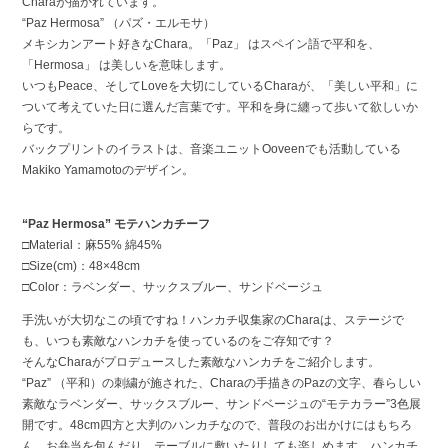
Charaが描かれています。
“Paz Hermosa” （パズ・エルモサ）
メキシカンアート好きなChara。「Paz」 はスペイン語で平和を、
「Hermosa」 は美しいを意味します。
いつもPeace、そしてLoveを大切にしているCharaが、「美しい平和」に
ついて考えていた日に選んだ言葉です。平和を身に纏って歩いて欲しいか
らです。
バックプリントのイラストは、音楽ユニットOoveenでも活動している
Makiko Yamamotoのデザイン。
“Paz Hermosa” モテハンカチーフ
□Material：麻55% 綿45%
□Size(cm)：48×48cm
□Color：ラベンダー、サックスブルー、サンドベージュ
手洗いが大切なこの頃ですね！ハンカチ収集家のCharaは、ステージで
も、いつも素敵なハンカチを使っているのをご存知です？
そんなCharaがプロデュースした素敵なハンカチをご紹介します。
“Paz” （平和）の刺繍が施された、Charaの手描きのPazの文字、春らしい
素敵なラベンダー、サックスブルー、サンドベージュの“モテカラー”3色展
開です。48cm四方と大判のハンカチなので、普段のお出かけにはもちろ
ん、お弁当を包んだり、テーブルに敷いたりしても楽しめます。ハンカチ