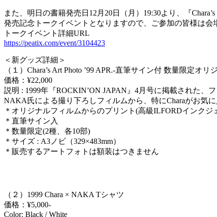
また、明日の書籍発売日12月20日（月）19:30より、『Chara’s Tim
発売記念トークイベントとなりますので、ご参加の皆様は会
トークイベント詳細URL
https://peatix.com/event/3104423
＜新グッズ詳細＞
（１）Chara’s Art Photo ’99 APR.-直筆サイン付 数量限
価格：¥22,000
説明 : 1999年『ROCKIN’ON JAPAN』4月号に掲載された
NAKA氏による撮り下ろしフィルムから、特にCharaがお
＊オリジナルフィルムからのプリント(高級ILFORDインクジ
＊直筆サイン入
＊数量限定(2種、各10部)
＊サイズ : A3ノビ（329×483mm）
＊販売するアートフォトは額装はつきません
（２）1999 Chara × NAKA Tシャツ
価格：¥5,000-
Color: Black / White