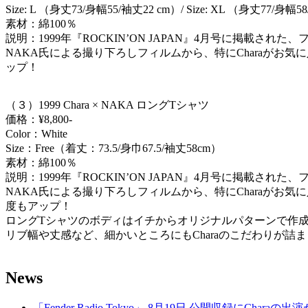
Size: L （身丈73/身幅55/袖丈22 cm）/ Size: XL （身丈77/身幅5
素材：綿100％
説明：1999年『ROCKIN’ON JAPAN』4月号に掲載された
NAKA氏による撮り下ろしフィルムから、特にCharaがお
ップ！
（３）1999 Chara × NAKA ロングTシャツ
価格：¥8,800-
Color：White
Size：Free（着丈：73.5/身巾67.5/袖丈58cm）
素材：綿100％
説明：1999年『ROCKIN’ON JAPAN』4月号に掲載された
NAKA氏による撮り下ろしフィルムから、特にCharaがお
度もアップ！
ロングTシャツのボディはイチからオリジナルパターンで作
リブ幅や丈感など、細かいところにもCharaのこだわりが詰
News
「Fender Radio Tokyo」 8月19日 公開収録にCharaの