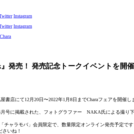
Twitter
Instagram
Twitter
Instagram
hine Book』発売！ 発売記念トークイベ
し、代官山蔦屋書店にて12月20日〜2022年1月8日までCharaフェアを開催
PAN』4月号に掲載された、フォトグラファー NAKA氏による撮
ラブ「チャラモバ」会員限定で、数量限定オンライン発売予定で
ださいね！