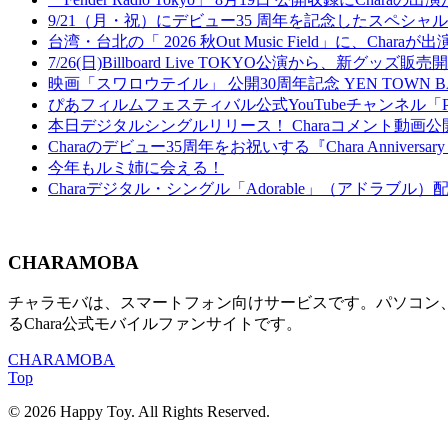
9/21（月・祝）にデビュー35 周年を記念したスペシャルイベント『Welc
台湾・台北の「 2026 秋Out Music Field」に、Chara
7/26(日)Billboard Live TOKYO公演から、新グッズ販
映画「スワロウテイル」 公開30周年記念 YEN TOWN 
ぴあフィルムフェスティバル公式YouTubeチャンネル「
本日デジタルシングルリリース！ Charaコメント動画公
Charaのデビュー35周年をお祝いする『Chara Anniversary Cou
今年もルミ姉に会える！
Charaデジタル・シングル「Adorable」（アドラブル
CHARAMOBA
チャラモバは、スマートフォン向けサービスです。パソコン、及び
るChara公式モバイルファンサイトです。
CHARAMOBA
Top
© 2026 Happy Toy. All Rights Reserved.