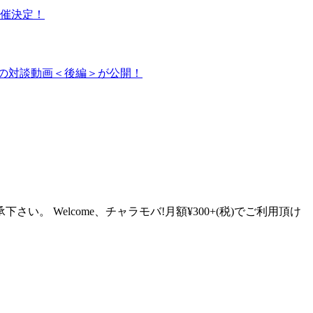
o』開催決定！
raの対談動画＜後編＞が公開！
Welcome、チャラモバ!月額¥300+(税)でご利用頂け