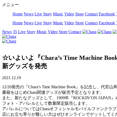
メニュー
Home
News
Live
Story
Music
Video
Store
Contact
Facebook
Home
News
Live
Story
Music
Video
Store
Contact
Facebook
News
35
Live
Story
Music
Video
Store
Contact
☆いよいよ『Chara’s Time Mac
新グッズを発売
2021.12.19
12/20発売の『Chara’s Time Machine Book』を記念
書籍をはじめChara関連グッズが販売予定となります。
また、新たなグッズとして、1999年『ROCKIN’ON JA
フォト・アパレルとして数量限定販売します。
アパレルについてはCharaオフィシャルモバイルファンク
店にお立ち寄りが難しい方はぜひオンラインでゲットしてく