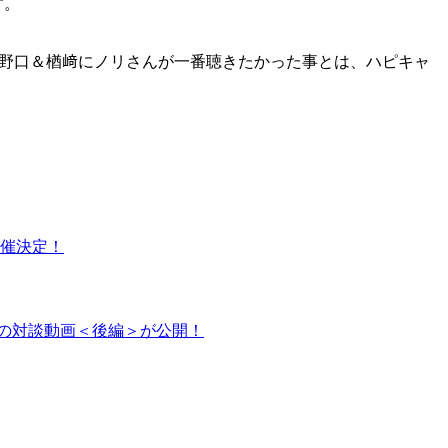
す。
手の野口＆楢﨑にノリさんが一番聴きたかった事とは、ハピキャ
o』開催決定！
raの対談動画＜後編＞が公開！