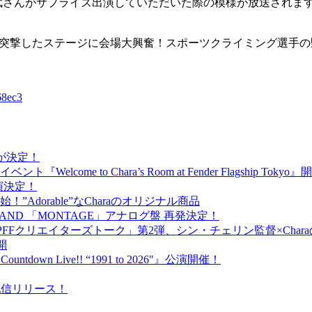
梨憲武さんがサプライズ出演していただいた際の模様が放送されま
ットで突撃したステージに会場大興奮！スポーツクライミング選
68ec3
出演が決定！
ome to Chara’s Room at Fender Flagship Toky
が出演決定！
売開始！”Adorable”なCharaのオリジナル商品
BAND 「MONTAGE」アナログ盤 再発決定！
PFFクリエイターズトーク」第2弾、シン・チェリン監督×Cha
開
ntdown Live!! “1991 to 2026″』公演開催！
）配信リリース！