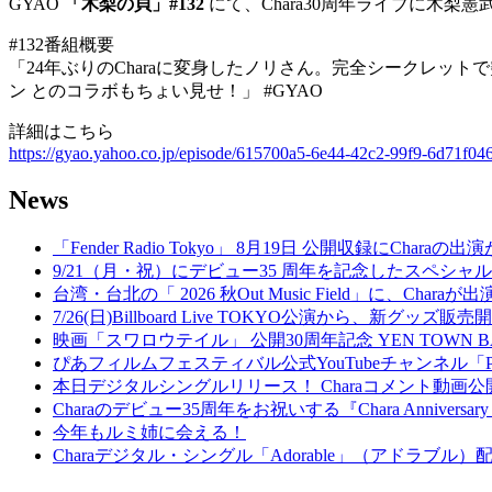
GYAO
「木梨の貝」#132
にて、Chara30周年ライブに木
#132番組概要
「24年ぶりのCharaに変身したノリさん。完全シークレ
ン とのコラボもちょい見せ！」 #GYAO
詳細はこちら
https://gyao.yahoo.co.jp/episode/615700a5-6e44-42c2-99f9-6d71f04
News
「Fender Radio Tokyo」 8月19日 公開収録にCharaの
9/21（月・祝）にデビュー35 周年を記念したスペシャルイベント『Welc
台湾・台北の「 2026 秋Out Music Field」に、Chara
7/26(日)Billboard Live TOKYO公演から、新グッズ販
映画「スワロウテイル」 公開30周年記念 YEN TOWN 
ぴあフィルムフェスティバル公式YouTubeチャンネル「
本日デジタルシングルリリース！ Charaコメント動画公
Charaのデビュー35周年をお祝いする『Chara Anniversary Cou
今年もルミ姉に会える！
Charaデジタル・シングル「Adorable」（アドラブル