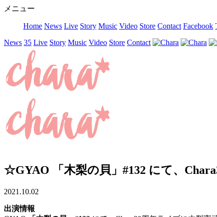
メニュー
Home
News
Live
Story
Music
Video
Store
Contact
Facebook
News
35
Live
Story
Music
Video
Store
Contact
☆GYAO 「木梨の貝」#132 にて、
2021.10.02
出演情報