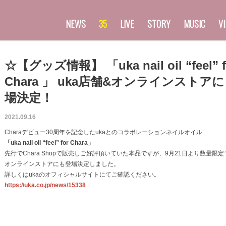
NEWS
35
LIVE
STORY
MUSIC
V
☆【グッズ情報】 「uka nail oil “feel” f
Chara 」 uka店舗&オンラインストア
場決定！
2021.09.16
Charaデビュー30周年を記念したukaとのコラボレーションネイルオイル
「uka nail oil “feel” for Chara」
先行でChara Shopで販売しご好評頂いていた本品ですが、9月21日より数量限定で
オンラインストアにも登場決定しました。
詳しくはukaのオフィシャルサイトにてご確認ください。
https://uka.co.jp/news/15338