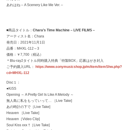
あれはね – A Scenery Like Me Ver. –
■商品タイトル：
Chara’s Time Machine – LIVE FILMS –
アーティスト名：Chara
発売日：2021年11月1日
品番：MHXL-112～3
価格：￥7,700（税込）
＊Blu-ray2タイトル同時購入特典「特製BOX」応募はがき封入
ご予約購入URL：
https://www.sonymusicshop.jp/m/item/itemShw.php?
cd=MHXL-112
Disc１：
●KiSS
Opening ～ A Pretty Girl Is Like A Melody ～
無人島に私をもっていって… ［Live Take]
あの時計の下で［Live Take]
Heaven ［Live Take]
Heaven［Video Clip]
Soul Kiss xxx †［Live Take]