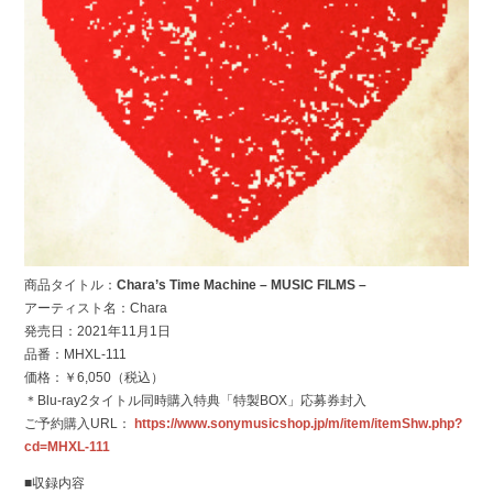
商品タイトル：
Chara’s Time Machine – MUSIC FILMS –
アーティスト名：Chara
発売日：2021年11月1日
品番：MHXL-111
価格：￥6,050（税込）
＊Blu-ray2タイトル同時購入特典「特製BOX」応募券封入
ご予約購入URL：
https://www.sonymusicshop.jp/m/item/itemShw.php?
cd=MHXL-111
■収録内容