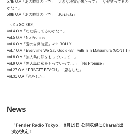
57th O.A「あの時計の下で」「大きな地震が来たって」「なぜ笑ってるの
かな？」
58th O.A「あの時計の下で」「あれわね」
「eZ a GO! GO!」
Vol.4 O.A「なぜ笑ってるのかな？」
Vol.5 O.A「No Promise」
Vol.6 O.A「愛の自爆装置」with ROLLY
Vol.7 O.A「Everytime We Say Gooｄ-By」with Ti Ti Matsumura (GONTITI)
Vol.8 O.A「無人島に私をもっていって…」
Vol.9 O.A「無人島に私をもっていって… 」「No Promise」
Vol.27 O.A「PRIVATE BEACH」「恋をした」
Vol.31 O.A「恋をした」
News
「Fender Radio Tokyo」 8月19日 公開収録にCharaの出
演が決定！