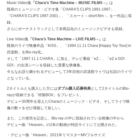
Music Video集
「Chara’s Time Machine – MUSIC FILMS –」
は
既発のミュージック・ビデオ集「CHARA’S CLIPS 1991-1997」、
「CHARA’S CLIPS 1997-2001」、「スカート – short film -」を一作品に収
録。
さらにボーナストラックとして未商品化のミュージックビデオも収録。
Live Video集
「Chara’s Time Machine – LIVE FILMS –」
は
既発のライヴ映像作品「KiSS」、「1994.11.11 Chara [Happy Toy Tour] in
武道館」をBlu-ray化。
そして「1997.11.1 CHARA」に加え、テレビ番組「eZ」、「eZ a GO!
GO!」の出演シーンを収録した貴重な映像集。
今もなお語り継がれるデビューして3年目初の武道館ライヴは伝説のライヴ
となっている。
2タイトルとも購入した方には
ダブル購入応募特典
として2タイトルのBlu-
rayが収納できる「特製BOX」をプレゼント。
デビュー30周年を迎えたCharaのミュージック・ビデオ、そしてライヴ映
像の数々をぜひ堪能して欲しい。
また、この発売を記念し、Blu-ray の中に収録されている映像の中から
デビュー曲『Heaven』の2本の動画が特設サイトにて公開された。
・デビュー曲「Heaven」2021年リマスターMVフルサイズ