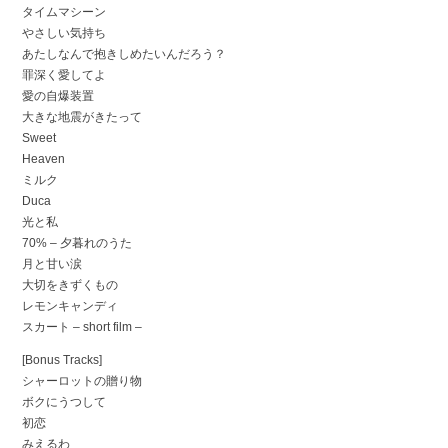
タイムマシーン
やさしい気持ち
あたしなんで抱きしめたいんだろう？
罪深く愛してよ
愛の自爆装置
大きな地震がきたって
Sweet
Heaven
ミルク
Duca
光と私
70% – 夕暮れのうた
月と甘い涙
大切をきずくもの
レモンキャンディ
スカート – short film –
[Bonus Tracks]
シャーロットの贈り物
ボクにうつして
初恋
みえるわ