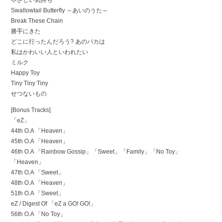
やさしい気持ち
Swallowtail Butterfly ～あいのうた～
Break These Chain
勝手にきた
どこに行ったんだろう? あのバカは
私はかわいい人といわれたい
ミルク
Happy Toy
Tiny Tiny Tiny
せつないもの
[Bonus Tracks]
「eZ」
44th O.A 「Heaven」
45th O.A 「Heaven」
46th O.A 「Rainbow Gossip」「Sweet」「Family」「No Toy」
「Heaven」
47th O.A 「Sweet」
48th O.A 「Heaven」
51th O.A 「Sweet」
eZ / Digest Of 「eZ a GO! GO!」
56th O.A 「No Toy」