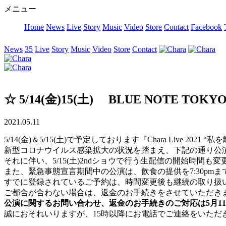
メニュー
Home
News
Live
Story
Music
Video
Store
Contact
Facebook
News
35
Live
Story
Music
Video
Store
Contact
☆ 5/14(金)15(土) BLUE NOTE 
2021.05.11
5/14(金)＆5/15(土)で予定しております『Chara Live 2021
新型コロナウイルス感染拡大の状況を踏まえ、下記の通り公
それに伴い、5/15(土)2ndショウで行う生配信の開始時間も
また、緊急事態宣言期間中の公演は、飲食の提供を7:30pm
すでに登録されているご予約は、時間変更後も継続の取り扱
ご都合が合わない場合は、返金のお手続きをさせていただき
公演に関するお問い合わせ、返金のお手続きのご対応は5月11
誠におそれいりますが、15時以降にお電話でご連絡をいただ