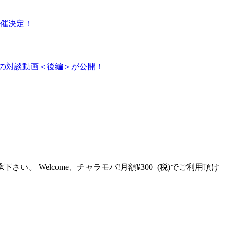
o』開催決定！
raの対談動画＜後編＞が公開！
Welcome、チャラモバ!月額¥300+(税)でご利用頂け