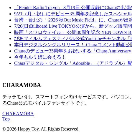
「Fender Radio Tokyo」 8月19日 公開収録にCharaの
9/21（月・祝）にデビュー35 周年を記念したスペシャルイベント『Welc
台湾・台北の「 2026 秋Out Music Field」に、Chara
7/26(日)Billboard Live TOKYO公演から、新グッズ販
映画「スワロウテイル」 公開30周年記念 YEN TOWN 
ぴあフィルムフェスティバル公式YouTubeチャンネル「
本日デジタルシングルリリース！ Charaコメント動画公
Charaのデビュー35周年をお祝いする『Chara Anniversary Cou
今年もルミ姉に会える！
Charaデジタル・シングル「Adorable」（アドラブル
CHARAMOBA
チャラモバは、スマートフォン向けサービスです。パソコン、及び
るChara公式モバイルファンサイトです。
CHARAMOBA
Top
© 2026 Happy Toy. All Rights Reserved.