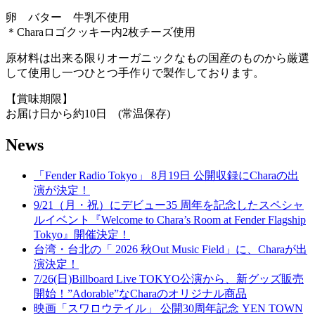
卵 バター 牛乳不使用
＊Charaロゴクッキー内2枚チーズ使用
原材料は出来る限りオーガニックなもの国産のものから厳選
して使用し一つひとつ手作りで製作しております。
【賞味期限】
お届け日から約10日 (常温保存)
News
「Fender Radio Tokyo」 8月19日 公開収録にCharaの出
演が決定！
9/21（月・祝）にデビュー35 周年を記念したスペシャ
ルイベント『Welcome to Chara’s Room at Fender Flagship
Tokyo』開催決定！
台湾・台北の「 2026 秋Out Music Field」に、Charaが出
演決定！
7/26(日)Billboard Live TOKYO公演から、新グッズ販売
開始！”Adorable”なCharaのオリジナル商品
映画「スワロウテイル」 公開30周年記念 YEN TOWN