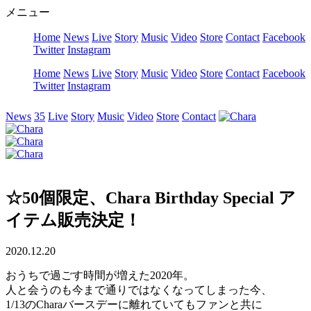
メニュー
Home
News
Live
Story
Music
Video
Store
Contact
Facebook
Twitter
Instagram
Home
News
Live
Story
Music
Video
Store
Contact
Facebook
Twitter
Instagram
News
35
Live
Story
Music
Video
Store
Contact
☆50個限定、Chara Birthday Special ア
イテム販売決定！
2020.12.20
おうちで過ごす時間が増えた2020年。
人と会うのも今まで通りではなくなってしまった今、
1/13のCharaバースデーに離れていてもファンと共に