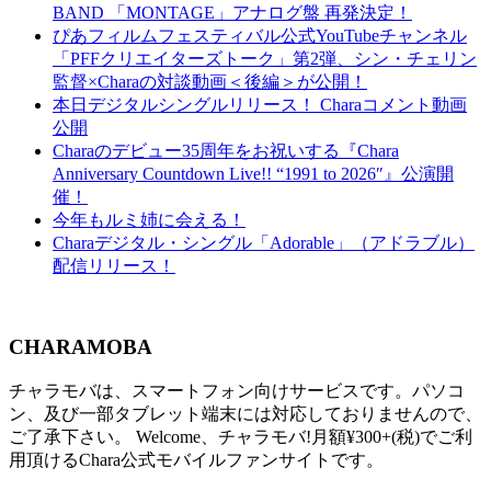
BAND 「MONTAGE」アナログ盤 再発決定！
ぴあフィルムフェスティバル公式YouTubeチャンネル
「PFFクリエイターズトーク」第2弾、シン・チェリン
監督×Charaの対談動画＜後編＞が公開！
本日デジタルシングルリリース！ Charaコメント動画
公開
Charaのデビュー35周年をお祝いする『Chara
Anniversary Countdown Live!! “1991 to 2026″』公演開
催！
今年もルミ姉に会える！
Charaデジタル・シングル「Adorable」（アドラブル）
配信リリース！
CHARAMOBA
チャラモバは、スマートフォン向けサービスです。パソコ
ン、及び一部タブレット端末には対応しておりませんので、
ご了承下さい。 Welcome、チャラモバ!月額¥300+(税)でご利
用頂けるChara公式モバイルファンサイトです。