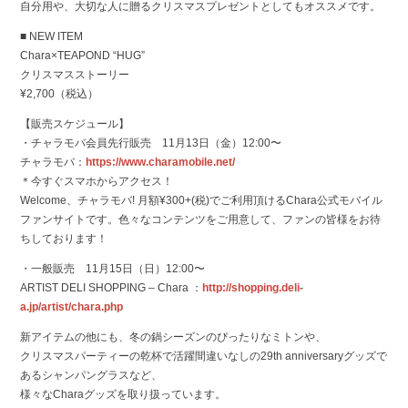
自分用や、大切な人に贈るクリスマスプレゼントとしてもオススメです。
■ NEW ITEM
Chara×TEAPOND “HUG”
クリスマスストーリー
¥2,700（税込）
【販売スケジュール】
・チャラモバ会員先行販売 11月13日（金）12:00〜
チャラモバ：
https://www.charamobile.net/
＊今すぐスマホからアクセス！
Welcome、チャラモバ! 月額¥300+(税)でご利用頂けるChara公式モバイル
ファンサイトです。色々なコンテンツをご用意して、ファンの皆様をお待
ちしております！
・一般販売 11月15日（日）12:00〜
ARTIST DELI SHOPPING – Chara ：
http://shopping.deli-
a.jp/artist/chara.php
新アイテムの他にも、冬の鍋シーズンのぴったりなミトンや、
クリスマスパーティーの乾杯で活躍間違いなしの29th anniversaryグッズで
あるシャンパングラスなど、
様々なCharaグッズを取り扱っています。