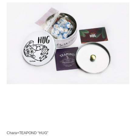
Chara×TEAPOND “HUG”