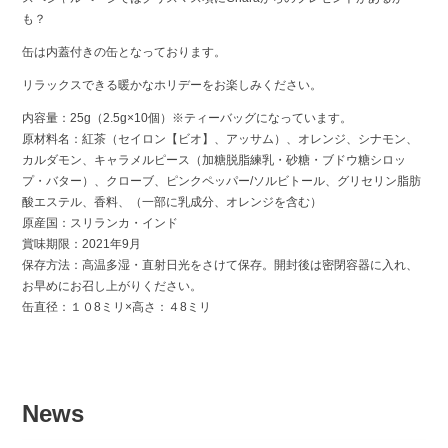
も？
缶は内蓋付きの缶となっております。
リラックスできる暖かなホリデーをお楽しみください。
内容量：25g（2.5g×10個）※ティーバッグになっています。
原材料名：紅茶（セイロン【ビオ】、アッサム）、オレンジ、シナモン、
カルダモン、キャラメルピース（加糖脱脂練乳・砂糖・ブドウ糖シロッ
プ・バター）、クローブ、ピンクペッパー/ソルビトール、グリセリン脂肪
酸エステル、香料、（一部に乳成分、オレンジを含む）
原産国：スリランカ・インド
賞味期限：2021年9月
保存方法：高温多湿・直射日光をさけて保存。開封後は密閉容器に入れ、
お早めにお召し上がりください。
缶直径：１０8ミリ×高さ：４8ミリ
News