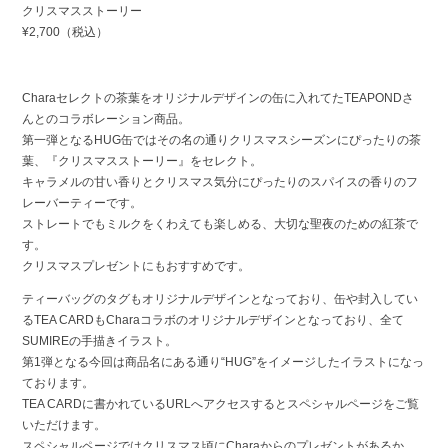
クリスマスストーリー
¥2,700（税込）
Charaセレクトの茶葉をオリジナルデザインの缶に入れてたTEAPONDさ
んとのコラボレーション商品。
第一弾となるHUG缶ではその名の通りクリスマスシーズンにぴったりの茶
葉、『クリスマスストーリー』をセレクト。
キャラメルの甘い香りとクリスマス気分にぴったりのスパイスの香りのフ
レーバーティーです。
ストレートでもミルクをくわえても楽しめる、大切な聖夜のための紅茶で
す。
クリスマスプレゼントにもおすすめです。
ティーバッグのタグもオリジナルデザインとなっており、缶や封入してい
るTEA CARDもCharaコラボのオリジナルデザインとなっており、全て
SUMIREの手描きイラスト。
第1弾となる今回は商品名にある通り“HUG”をイメージしたイラストになっ
ております。
TEA CARDに書かれているURLへアクセスするとスペシャルページをご覧
いただけます。
スペシャルページではクリスマス頃にCharaからのプレゼントがあるか