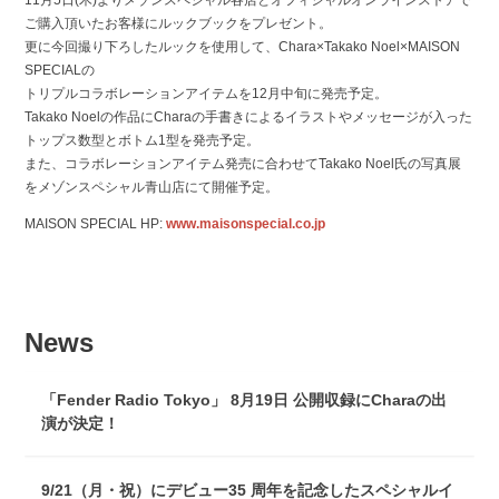
ご購入頂いたお客様にルックブックをプレゼント。
更に今回撮り下ろしたルックを使用して、Chara×Takako Noel×MAISON
SPECIALの
トリプルコラボレーションアイテムを12月中旬に発売予定。
Takako Noelの作品にCharaの手書きによるイラストやメッセージが入った
トップス数型とボトム1型を発売予定。
また、コラボレーションアイテム発売に合わせてTakako Noel氏の写真展
をメゾンスペシャル青山店にて開催予定。
MAISON SPECIAL HP:
www.maisonspecial.co.jp
News
「Fender Radio Tokyo」 8月19日 公開収録にCharaの出
演が決定！
9/21（月・祝）にデビュー35 周年を記念したスペシャルイ