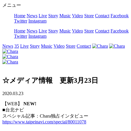
メニュー
Home
News
Live
Story
Music
Video
Store
Contact
Facebook
Twitter
Instagram
Home
News
Live
Story
Music
Video
Store
Contact
Facebook
Twitter
Instagram
News
35
Live
Story
Music
Video
Store
Contact
☆メディア情報 更新3月23日
2020.03.23
【WEB】
NEW!
■台北ナビ
スペシャル記事：Chara独占インタビュー
https://www.taipeinavi.com/special/80011078