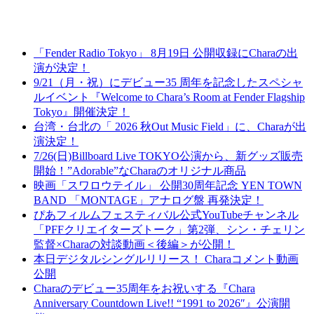
「Fender Radio Tokyo」 8月19日 公開収録にCharaの出
演が決定！
9/21（月・祝）にデビュー35 周年を記念したスペシャ
ルイベント『Welcome to Chara’s Room at Fender Flagship
Tokyo』開催決定！
台湾・台北の「 2026 秋Out Music Field」に、Charaが出
演決定！
7/26(日)Billboard Live TOKYO公演から、新グッズ販売
開始！”Adorable”なCharaのオリジナル商品
映画「スワロウテイル」 公開30周年記念 YEN TOWN
BAND 「MONTAGE」アナログ盤 再発決定！
ぴあフィルムフェスティバル公式YouTubeチャンネル
「PFFクリエイターズトーク」第2弾、シン・チェリン
監督×Charaの対談動画＜後編＞が公開！
本日デジタルシングルリリース！ Charaコメント動画
公開
Charaのデビュー35周年をお祝いする『Chara
Anniversary Countdown Live!! “1991 to 2026″』公演開