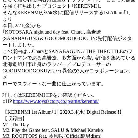
を強く打ち出したプロジェクト｢KERENMI｣｡
そんなKERENMIが3/4(水)に配信リリースする1st Album｢1｣
より
本日､2/21(金)から
｢KOTOSARA night and day feat. Chara , 高岩遼
(SANABAGUN.) & GOODMOODGOKU｣の先行配信がスタ
ートしました。
この楽曲は…CharaとSANABAGUN. / THE THROTTLEのフ
ロントマンである高岩遼、多方面から高い評価を集めている
北海道旭川市出身のラッパー／プロデューサーの
GOODMOODGOKUという異色の3人がコラボレーション。
メ
ローでスウィートな一曲に仕上がっています。
詳しくはKERENMI HPをご確認ください。
○HP
https://www.toysfactory.co.jp/artist/kerenmi/
【KERENMI 1st Album｢1｣ 2020.3.4(水) Digital Release!!】
【収録曲】
M1. The Day
M2. Play the Game feat. SALU & Michael Kaneko
M3. ROOFTOPS feat. 藤原聡 (Official髭男dism)