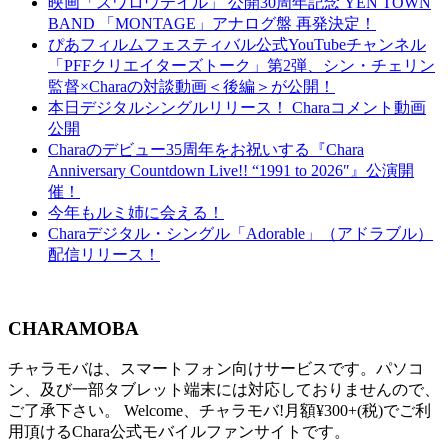
映画「スワロウテイル」 公開30周年記念 YEN TOWN
BAND 「MONTAGE」アナログ盤 再発決定！
ぴあフィルムフェスティバル公式YouTubeチャンネル
「PFFクリエイターズトーク」第2弾、シン・チェリン
監督×Charaの対談動画＜後編＞が公開！
本日デジタルシングルリリース！ Charaコメント動画
公開
Charaのデビュー35周年をお祝いする『Chara
Anniversary Countdown Live!! “1991 to 2026″』公演開
催！
今年もルミ姉に会える！
Charaデジタル・シングル「Adorable」（アドラブル）
配信リリース！
CHARAMOBA
チャラモバは、スマートフォン向けサービスです。パソコ
ン、及び一部タブレット端末には対応しておりませんので、
ご了承下さい。 Welcome、チャラモバ!月額¥300+(税)でご利
用頂けるChara公式モバイルファンサイトです。