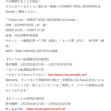
ブを開催することが決定！
さらにホーンセクション加わる一夜限りのSWEET SOUL SESSIONS at
Sunset ご期待ください。
『Chara Live – SWEET SOUL SESSIONS at Sunset -』
日時：2020年5月6日（水・祝）
OPEN 16:30 ／ START 17:30
会場：日比谷野外音楽堂
チケット：一般指定席 ￥7,700（税込）／ キッズ席（U12） ¥4,500（税
込）
INFO：DISK GARAGE 050-5533-0888
【チャラモバ会員限定先行販売】
受付期間：1月22日(水)21:00 ～ 1月27日(月)23:59
＊モバイル会員限定受付です。
＊今すぐスマホからアクセス！
http://www.charamobile.net/
Welcome、チャラモバ! 月額¥300+(税)でご利用頂けるChara公式モバイル
ファンサイトです。色々なコンテンツをご用意して、ファンの皆様をお待
ちしております！
【オフィシャルHP先行受付】
受付期間：1月23日(木)17:00 ～ 2月4日(火)23:59
申し込みURL：
https://w.pia.jp/t/chara20-of/