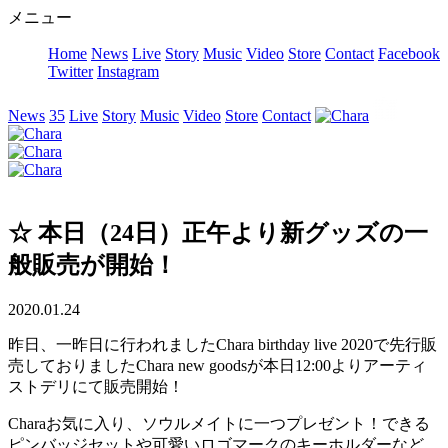
メニュー
Home
News
Live
Story
Music
Video
Store
Contact
Facebook
Twitter
Instagram
News
35
Live
Story
Music
Video
Store
Contact
☆ 本日（24日）正午より新グッズの一
般販売が開始！
2020.01.24
昨日、一昨日に行われましたChara birthday live 2020で先行販
売しておりましたChara new goodsが本日12:00よりアーティ
ストデリにて販売開始！
Charaお気に入り、ソウルメイトに一つプレゼント！できる
ピンバッジセットや可愛いロゴマークのキーホルダーなど、