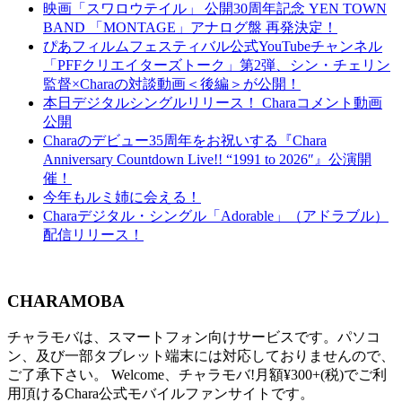
映画「スワロウテイル」 公開30周年記念 YEN TOWN
BAND 「MONTAGE」アナログ盤 再発決定！
ぴあフィルムフェスティバル公式YouTubeチャンネル
「PFFクリエイターズトーク」第2弾、シン・チェリン
監督×Charaの対談動画＜後編＞が公開！
本日デジタルシングルリリース！ Charaコメント動画
公開
Charaのデビュー35周年をお祝いする『Chara
Anniversary Countdown Live!! “1991 to 2026″』公演開
催！
今年もルミ姉に会える！
Charaデジタル・シングル「Adorable」（アドラブル）
配信リリース！
CHARAMOBA
チャラモバは、スマートフォン向けサービスです。パソコ
ン、及び一部タブレット端末には対応しておりませんので、
ご了承下さい。 Welcome、チャラモバ!月額¥300+(税)でご利
用頂けるChara公式モバイルファンサイトです。