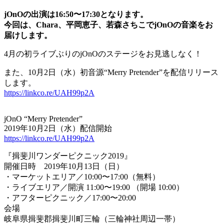
jOnOの出演は16:50〜17:30となります。
今回は、Chara、平岡恵子、若森さちこでjOnOの音楽をお
届けします。
4月の初ライブぶりのjOnOのステージをお見逃しなく！
また、10月2日（水）初音源“Merry Pretender”を配信リリース
します。
https://linkco.re/UAH99p2A
jOnO “Merry Pretender”
2019年10月2日（水）配信開始
https://linkco.re/UAH99p2A
『揖斐川ワンダーピクニック2019』
開催日時 2019年10月13日（日）
・マーケットエリア／10:00〜17:00（無料）
・ライブエリア／開演 11:00〜19:00 （開場 10:00）
・アフターピクニック／17:00〜20:00
会場
岐阜県揖斐郡揖斐川町三輪（三輪神社周辺一帯）