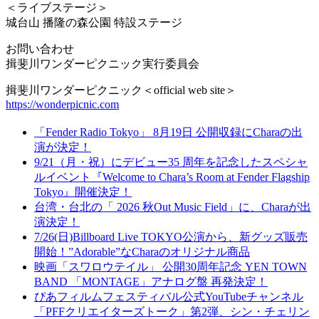
＜ライブステージ＞
城台山 播隆の森公園 特設ステージ
お問い合わせ
揖斐川ワンダーピクニック実行委員会
揖斐川ワンダーピクニック＜official web site＞
https://wonderpicnic.com
「Fender Radio Tokyo」 8月19日 公開収録にCharaの出
演が決定！
9/21（月・祝）にデビュー35 周年を記念したスペシャ
ルイベント『Welcome to Chara’s Room at Fender Flagship
Tokyo』開催決定！
台湾・台北の「 2026 秋Out Music Field」に、Charaが出
演決定！
7/26(日)Billboard Live TOKYO公演から、新グッズ販売
開始！”Adorable”なCharaのオリジナル商品
映画「スワロウテイル」 公開30周年記念 YEN TOWN
BAND 「MONTAGE」アナログ盤 再発決定！
ぴあフィルムフェスティバル公式YouTubeチャンネル
「PFFクリエイターズトーク」第2弾、シン・チェリン