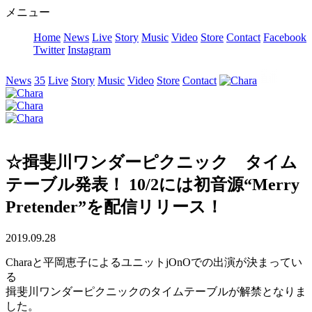
メニュー
Home
News
Live
Story
Music
Video
Store
Contact
Facebook
Twitter
Instagram
News
35
Live
Story
Music
Video
Store
Contact
☆揖斐川ワンダーピクニック タイム
テーブル発表！ 10/2には初音源“Merry
Pretender”を配信リリース！
2019.09.28
Charaと平岡恵子によるユニットjOnOでの出演が決まってい
る
揖斐川ワンダーピクニックのタイムテーブルが解禁となりま
した。