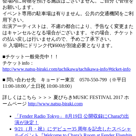
会場内に荷物を預ける施設はございません。ご自分で管理を
お願いします。
イベント専用の駐車場は有りません。公共の交通機関をご利
用下さい。
出演アーティストは、不慮の都合により、予告なく変更また
はキャンセルとなる場合がございます。その場合、チケット
の払い戻しは行いませんので、予めご了承下さい。
※ 入場時にドリンク代¥600が別途必要となります。
■チケット一般発売中！！
チケットinfo：
http://www.natsu-biraki.com/tachikawa/tachikawa-info/#ticket-info
■ 問い合わせ先 キョードー東京 0570-550-799（※平日
11:00-18:00／土日祝 10:00-18:00）
詳しくはこちら ＞＞＞ 夏びらきMUSIC FESTIVAL 2017 ホ
ームページ
http://www.natsu-biraki.com
「Fender Radio Tokyo」 8月19日 公開収録にCharaの出
演が決定！
9/21（月・祝）にデビュー35 周年を記念したスペシャ
ルイベント『Welcome to Chara’s Room at Fender Flagship