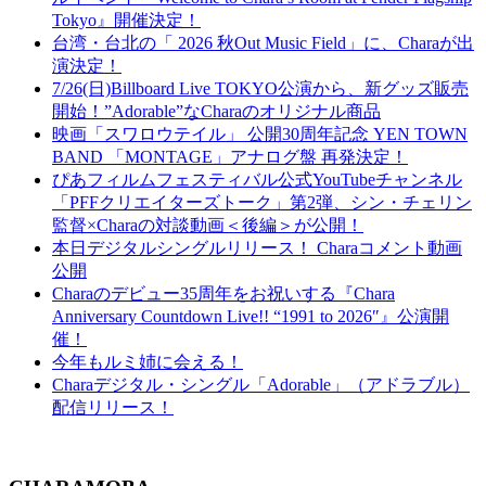
Tokyo』開催決定！
台湾・台北の「 2026 秋Out Music Field」に、Charaが出
演決定！
7/26(日)Billboard Live TOKYO公演から、新グッズ販売
開始！”Adorable”なCharaのオリジナル商品
映画「スワロウテイル」 公開30周年記念 YEN TOWN
BAND 「MONTAGE」アナログ盤 再発決定！
ぴあフィルムフェスティバル公式YouTubeチャンネル
「PFFクリエイターズトーク」第2弾、シン・チェリン
監督×Charaの対談動画＜後編＞が公開！
本日デジタルシングルリリース！ Charaコメント動画
公開
Charaのデビュー35周年をお祝いする『Chara
Anniversary Countdown Live!! “1991 to 2026″』公演開
催！
今年もルミ姉に会える！
Charaデジタル・シングル「Adorable」（アドラブル）
配信リリース！