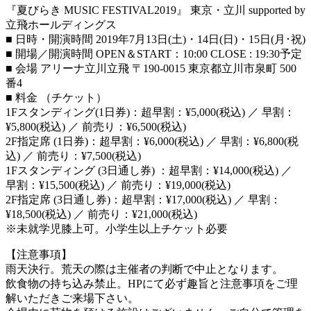
『夏びらき MUSIC FESTIVAL2019』 東京・立川 supported by
立飛ホールディングス
■ 日時・開演時間 2019年7月13日(土)・14日(日)・15日(月･祝)
■ 開場／開演時間 OPEN＆START：10:00 CLOSE : 19:30予定
■ 会場 アリーナ立川立飛 〒190-0015 東京都立川市泉町 500
番4
■ 料金 （チケット）
1Fスタンディング(1日券)：超早割：¥5,000(税込) ／ 早割：
¥5,800(税込) ／ 前売り：¥6,500(税込)
2F指定席 (1日券)：超早割：¥6,000(税込) ／ 早割：¥6,800(税
込) ／ 前売り：¥7,500(税込)
1Fスタンディング (3日通し券) ：超早割：¥14,000(税込) ／
早割：¥15,500(税込) ／ 前売り：¥19,000(税込)
2F指定席 (3日通し券)：超早割：¥17,000(税込) ／ 早割：
¥18,500(税込) ／ 前売り：¥21,000(税込)
※未就学児膝上可。小学生以上チケット必要
【注意事項】
雨天決行。荒天の際は主催者の判断で中止となります。
飲食物の持ち込み禁止。HPにて必ず趣旨と注意事項をご理
解いただきご来場下さい。