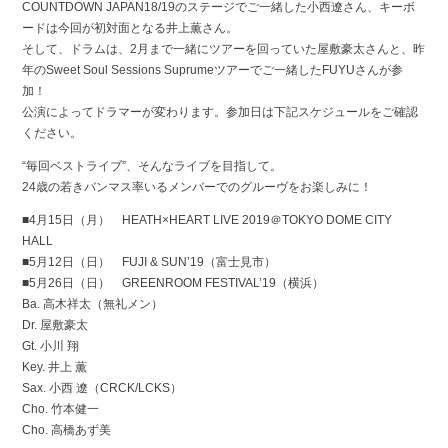
COUNTDOWN JAPAN18/19のステージでご一緒した小西遼さん、キーボ
ードは今回が初対面となる井上薫さん。
そして、ドラムは、2月まで一緒にツアーを回っていた屋敷豪太さんと、昨
年のSweet Soul Sessions Suprumeツアーでご一緒したFUYUさんが参
加！
公演によってドラマーが変わります。参加日は下記スケジュールをご確認
ください。
“毎回ベストライブ”、そんなライブを目指して。
24歳の若きバンマス率いるメンバーでのグルーヴをお楽しみに！
■4月15日（月） HEATH×HEART LIVE 2019＠TOKYO DOME CITY
HALL
■5月12日（日） FUJI & SUN’19（富士見市）
■5月26日（日） GREENROOM FESTIVAL’19（横浜）
Ba. 高木祥太（無礼メン）
Dr. 屋敷豪太
Gt. 小川 翔
Key. 井上 薫
Sax. 小西 遼（CRCK/LCKS）
Cho. 竹本健一
Cho. 高橋あず美