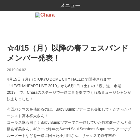
メニュー
☆4/15（月）以降の春フェスバンド
メンバー発表！
2019.04.02
4月15日（月）にTOKYO DOME CITY HALLにて開催されます
「HEATH×HEART LIVE 2019」から6月1日（土）の「森、道、市場
2019」で、Charaのステージで一緒に音を奏ででくれるミュージシャンが
決まりました！
今回バンマスを務めるのは、Baby Bumpツアーにも参加してくださったベ
ーシスト高木祥太さん！
コーラス隊も同じくBaby Bumpツアーでご一緒していた竹本健一さんと高
橋あず美さん、ギターは昨年のSweet Soul Sessions Suprumeツアーでブ
ルーノートなどを一緒に回った小川翔さん、サックスで昨年末の