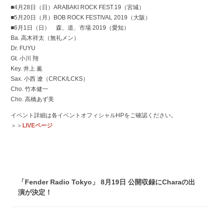
■4月28日（日）ARABAKI ROCK FEST.19（宮城）
■5月20日（月）BOB ROCK FESTIVAL 2019（大阪）
■6月1日（日） 森、道、市場 2019（愛知）
Ba. 高木祥太（無礼メン）
Dr. FUYU
Gt. 小川 翔
Key. 井上 薫
Sax. 小西 遼（CRCK/LCKS）
Cho. 竹本健一
Cho. 高橋あず美
イベント詳細は各イベントオフィシャルHPをご確認ください。
＞＞
LIVEページ
「Fender Radio Tokyo」 8月19日 公開収録にCharaの出
演が決定！