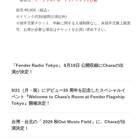
一般発売：
イープラス
／
ローチケ
／
チケットぴあ
前売 ¥6,800（税込）
※ドリンク代別(福岡公演以外)
※就学児要チケット、年齢に関する入場制限なし、未就学児膝上鑑賞
可。お席が必要な場合はチケットをお買い求め下さい。
「Fender Radio Tokyo」 8月19日 公開収録にCharaの出
演が決定！
9/21（月・祝）にデビュー35 周年を記念したスペシャルイ
ベント『Welcome to Chara’s Room at Fender Flagship
Tokyo』開催決定！
台湾・台北の「 2026 秋Out Music Field」に、Charaが出
演決定！