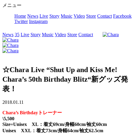
メニュー
Home
News
Live
Story
Music
Video
Store
Contact
Facebook
Twitter
Instagram
News
35
Live
Story
Music
Video
Store
Contact
☆Chara Live “Shut Up and Kiss Me!
Chara’s 50th Birthday Blitz“新グッズ発
表！
2018.01.11
Chara’s Birthdayトレーナー
\5,500
Size=Unisex XL：着丈69cm/身幅60cm/袖丈60cm
Unisex XXL：着丈73cm/身幅64cm/袖丈62.5cm