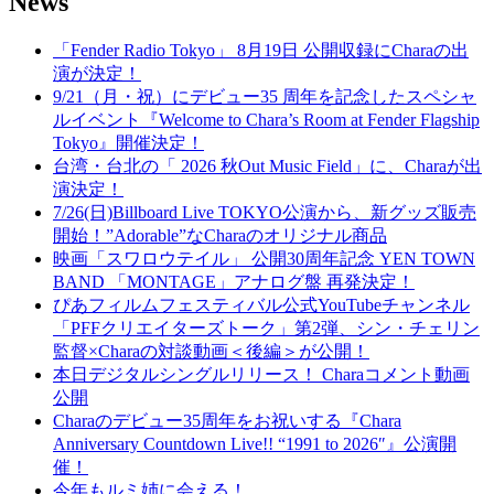
News
「Fender Radio Tokyo」 8月19日 公開収録にCharaの出
演が決定！
9/21（月・祝）にデビュー35 周年を記念したスペシャ
ルイベント『Welcome to Chara’s Room at Fender Flagship
Tokyo』開催決定！
台湾・台北の「 2026 秋Out Music Field」に、Charaが出
演決定！
7/26(日)Billboard Live TOKYO公演から、新グッズ販売
開始！”Adorable”なCharaのオリジナル商品
映画「スワロウテイル」 公開30周年記念 YEN TOWN
BAND 「MONTAGE」アナログ盤 再発決定！
ぴあフィルムフェスティバル公式YouTubeチャンネル
「PFFクリエイターズトーク」第2弾、シン・チェリン
監督×Charaの対談動画＜後編＞が公開！
本日デジタルシングルリリース！ Charaコメント動画
公開
Charaのデビュー35周年をお祝いする『Chara
Anniversary Countdown Live!! “1991 to 2026″』公演開
催！
今年もルミ姉に会える！