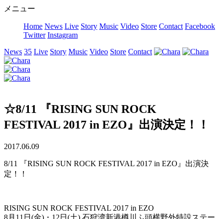
メニュー
Home
News
Live
Story
Music
Video
Store
Contact
Facebook
Twitter
Instagram
News
35
Live
Story
Music
Video
Store
Contact
☆8/11 『RISING SUN ROCK
FESTIVAL 2017 in EZO』出演決定！！
2017.06.09
8/11 『RISING SUN ROCK FESTIVAL 2017 in EZO』出演決
定！！
RISING SUN ROCK FESTIVAL 2017 in EZO
8月11日(金)・12日(土) 石狩湾新港樽川ふ頭横野外特設ステー