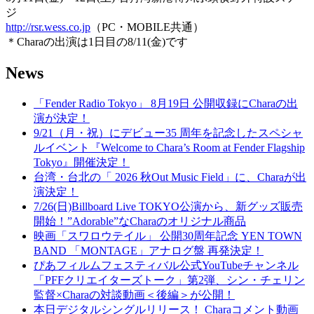
ジ
http://rsr.wess.co.jp
（PC・MOBILE共通）
＊Charaの出演は1日目の8/11(金)です
News
「Fender Radio Tokyo」 8月19日 公開収録にCharaの出
演が決定！
9/21（月・祝）にデビュー35 周年を記念したスペシャ
ルイベント『Welcome to Chara’s Room at Fender Flagship
Tokyo』開催決定！
台湾・台北の「 2026 秋Out Music Field」に、Charaが出
演決定！
7/26(日)Billboard Live TOKYO公演から、新グッズ販売
開始！”Adorable”なCharaのオリジナル商品
映画「スワロウテイル」 公開30周年記念 YEN TOWN
BAND 「MONTAGE」アナログ盤 再発決定！
ぴあフィルムフェスティバル公式YouTubeチャンネル
「PFFクリエイターズトーク」第2弾、シン・チェリン
監督×Charaの対談動画＜後編＞が公開！
本日デジタルシングルリリース！ Charaコメント動画