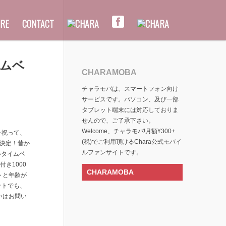
RE
CONTACT
イムベ
CHARAMOBA
チャラモバは、スマートフォン向け
サービスです。パソコン、及び一部
タブレット端末には対応しておりま
せんので、ご了承下さい。
Welcome、チャラモバ!月額¥300+
を祝って、
(税)でご利用頂けるChara公式モバイ
催決定！昔か
ルファンサイトです。
ルタイムベ
き1000
CHARAMOBA
トと年齢が
ットでも、
いはお問い