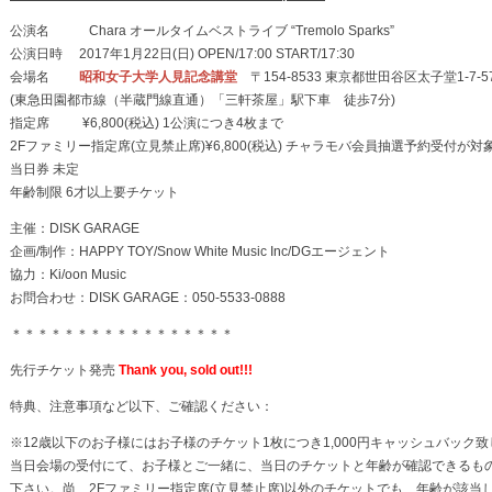
公演名 Chara オールタイムベストライブ “Tremolo Sparks”
公演日時 2017年1月22日(日) OPEN/17:00 START/17:30
会場名
昭和女子大学人見記念講堂
〒154-8533 東京都世田谷区太子堂1-7-5
(東急田園都市線（半蔵門線直通）「三軒茶屋」駅下車 徒歩7分)
指定席 ¥6,800(税込) 1公演につき4枚まで
2Fファミリー指定席(立見禁止席)¥6,800(税込) チャラモバ会員抽選予約受付が対
当日券 未定
年齢制限 6才以上要チケット
主催：DISK GARAGE
企画/制作：HAPPY TOY/Snow White Music Inc/DGエージェント
協力：Ki/oon Music
お問合わせ：DISK GARAGE：050-5533-0888
＊＊＊＊＊＊＊＊＊＊＊＊＊＊＊＊＊
先行チケット発売
Thank you, sold out!!!
特典、注意事項など以下、ご確認ください：
※12歳以下のお子様にはお子様のチケット1枚につき1,000円キャッシュバック
当日会場の受付にて、お子様とご一緒に、当日のチケットと年齢が確認できるも
下さい。尚、2Fファミリー指定席(立見禁止席)以外のチケットでも、年齢が該当