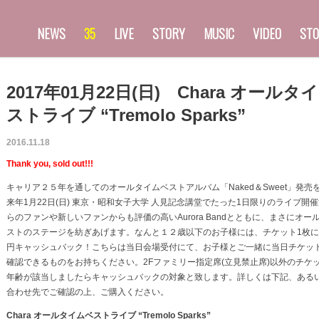
NEWS
35
LIVE
STORY
MUSIC
VIDEO
STO
2017年01月22日(日) Chara オールタ
ストライブ “Tremolo Sparks”
2016.11.18
Thank you, sold out!!!
キャリア２５年を通してのオールタイムベストアルバム「Naked＆Sweet」発売
来年1月22日(日) 東京・昭和女子大学 人見記念講堂でたった1日限りのライブ開
らのファンや新しいファンからも評価の高いAurora Bandとともに、まさにオー
ストのステージを紡ぎあげます。なんと１２歳以下のお子様には、チケット1枚に付
円キャッシュバック！こちらは当日会場受付にて、お子様とご一緒に当日チケッ
確認できるものをお持ちください。2Fファミリー指定席(立見禁止席)以外のチケ
年齢が該当しましたらキャッシュバックの対象と致します。詳しくは下記、ある
合わせ先でご確認の上、ご購入ください。
Chara オールタイムベストライブ “Tremolo Sparks”