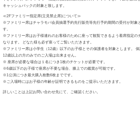
キャッシュバックの対象と致します。
≪2Fファミリー指定席(立見禁止席)について≫
※ファミリー席はチャラモバ会員抽選予約先行販売等先行予約期間の受付が対象
す。
※ファミリー席はお子様連れのお客様のために座って観覧できるよう着席指定の
なります。 どなた様も必ず座ってご覧いただきます。
※ファミリー席は小学生（12歳）以下のお子様とその保護者を対象とします。 
12歳以上の方のみでのご入場は出来ません。
※ 座席が必要な場合は１名につき1枚のチケットが必要です。
※6歳以下のお子様で座席が不要な場合、膝上での鑑賞が可能です。
※1公演につき最大購入枚数6枚までです。
※ご入場時にはお子様の年齢が証明できるものをご提示いただきます。
詳しいことは上記お問い合わせ先にて、ご確認ください。