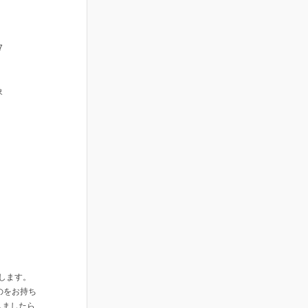
7
象
致します。
のをお持ち
しましたら