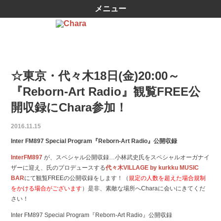
メニュー
☆東京・代々木18日(金)20:00～
『Reborn-Art Radio』観覧FREE公
開収録にChara参加！
2016.11.15
Inter FM897 Special Program『Reborn-Art Radio』公開収録
InterFM897
が、スペシャル公開収録…小林武史氏をスペシャルオーガナイ
ザーに迎え、氏のプロデュースする
代々木VILLAGE by kurkku MUSIC
BAR
にて
観覧FREE
の公開収録をします！（
規定の人数を超えた場合規制
をかける場合がございます
）是非、素敵な場所へCharaに会いにきてくだ
さい！
Inter FM897 Special Program『Reborn-Art Radio』公開収録