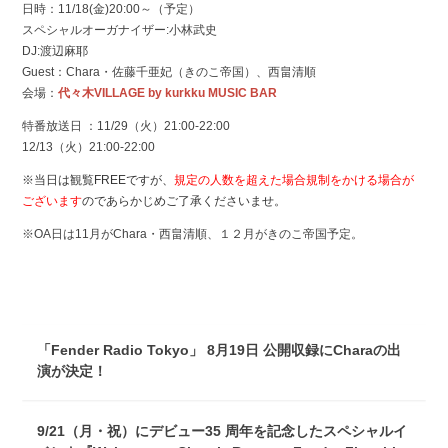
日時：11/18(金)20:00～（予定）
スペシャルオーガナイザー:小林武史
DJ:渡辺麻耶
Guest：Chara・佐藤千亜妃（きのこ帝国）、西畠清順
会場：
代々木VILLAGE by kurkku MUSIC BAR
特番放送日 ：11/29（火）21:00-22:00
12/13（火）21:00-22:00
※当日は観覧FREEですが、
規定の人数を超えた場合規制をかける場合が
ございます
のであらかじめご了承くださいませ。
※OA日は11月がChara・西畠清順、１２月がきのこ帝国予定。
「Fender Radio Tokyo」 8月19日 公開収録にCharaの出
演が決定！
9/21（月・祝）にデビュー35 周年を記念したスペシャルイ