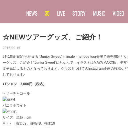
NEWS
35
LIVE
STORY
MUSIC
VIDEO
☆NEWツアーグッズ、ご紹介！
2016.09.15
9月18日(日)から始まる “Junior Sweet” Intimate interlude tour会場で発売開
ーグッズ、ご紹介！“Junior Sweet”にちなんで、イラストはMAYA MAXX氏、デ
文子氏によるものとなっております。グッズをつけてのInstagram企画の投稿な
しております♪
●
Tシャツ 3,000円（税込）
ヘザーチャコール
バニラホワイト
サイズ 単位：cm
M・・・着丈69、身幅48、袖丈19