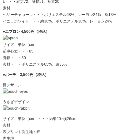
L・・・着丈72、身幅51、袖丈20
素材
ヘザーチャコール・・・ポリエステル68%、レーヨン24%、綿13%
バニラホワイト・・・綿38%、ポリエステル38%、レーヨン24%
●
エプロン 4,500円（税込）
サイズ 単位（cm）
前中心丈・・・85
身幅・・・80
素材・・・ポリエステル65%、綿35%
●
ポーチ 3,500円（税込）
目デザイン
うさぎデザイン
サイズ 単位（cm）・・・約縦20×横26cm
素材
表プリント側生地：綿
内生地