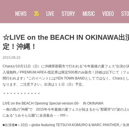
NEWS
35
LIVE
STORY
MUSIC
VIDEO
STO
☆LIVE on the BEACH IN OKINAWA
定！沖縄！
2015.08.10
Charaが10月11日（日）に沖縄県那覇市で行われる”今年最後の夏フェス”出演が
入場無料／PREMIUM AREA-指定席は限定500席のみ販売！詳細は以下にて（フ
間行われます）*このイベントにはYEN TOWN BANDとしてではなく、Charaと
なります、ご注意下さい。出演は１１日（日）予定。
＊＊＊＊＊＊＊＊＊＊＊
LIVE on the BEACH Opening Special-version.00- IN OKINAWA
～南の島の”沖縄”で 2015年今年最後の夏フェスが始まるから”那覇市”の”波の上
にある”うみそら公園”に全員集合－－!!!!!!～
■出演者■＜10日＞globe featuring TETSUYA KOMURO & MARC PANTHER／