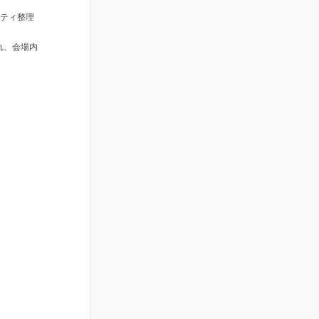
リティ整理
れ、会場内