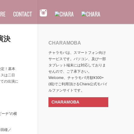
RE
CONTACT
出演決
CHARAMOBA
チャラモバは、スマートフォン向け
サービスです。パソコン、及び一部
タブレット端末には対応しておりま
決定！基本
せんので、ご了承下さい。
ェスは二日
Welcome、チャラモバ!月額¥300+
しての出演に
(税)でご利用頂けるChara公式モバイ
ルファンサイトです。
CHARAMOBA
ビーチ”の横
矢井田瞳／