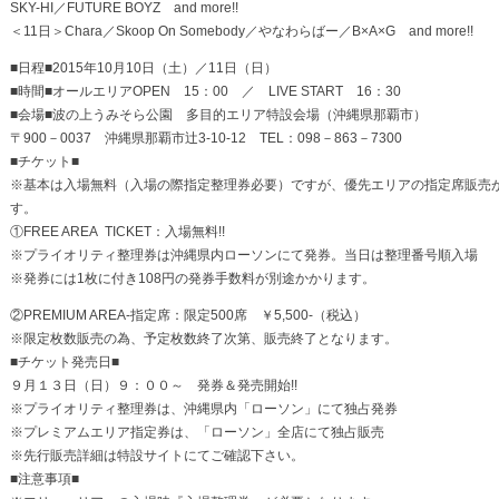
SKY-HI／FUTURE BOYZ and more!!
＜11日＞Chara／Skoop On Somebody／やなわらばー／B×A×G and more!!
■日程■2015年10月10日（土）／11日（日）
■時間■オールエリアOPEN 15：00 ／ LIVE START 16：30
■会場■波の上うみそら公園 多目的エリア特設会場（沖縄県那覇市）
〒900－0037 沖縄県那覇市辻3-10-12 TEL：098－863－7300
■チケット■
※基本は入場無料（入場の際指定整理券必要）ですが、優先エリアの指定席販売
す。
①FREE AREA TICKET：入場無料!!
※プライオリティ整理券は沖縄県内ローソンにて発券。当日は整理番号順入場
※発券には1枚に付き108円の発券手数料が別途かかります。
②PREMIUM AREA-指定席：限定500席 ￥5,500-（税込）
※限定枚数販売の為、予定枚数終了次第、販売終了となります。
■チケット発売日■
９月１３日（日）９：００～ 発券＆発売開始!!
※プライオリティ整理券は、沖縄県内「ローソン」にて独占発券
※プレミアムエリア指定券は、「ローソン」全店にて独占販売
※先行販売詳細は特設サイトにてご確認下さい。
■注意事項■