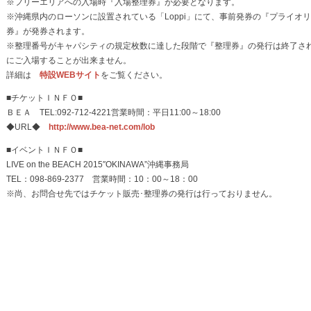
※フリーエリアへの入場時『入場整理券』が必要となります。
※沖縄県内のローソンに設置されている「Loppi」にて、事前発券の『プライオ
券』が発券されます。
※整理番号がキャパシティの規定枚数に達した段階で『整理券』の発行は終了さ
にご入場することが出来ません。
詳細は
特設WEBサイト
をご覧ください。
■チケットＩＮＦＯ■
ＢＥＡ TEL:092-712-4221営業時間：平日11:00～18:00
◆URL◆
http://www.bea-net.com/lob
■イベントＩＮＦＯ■
LIVE on the BEACH 2015″OKINAWA”沖縄事務局
TEL：098-869-2377 営業時間：10：00～18：00
※尚、お問合せ先ではチケット販売･整理券の発行は行っておりません。